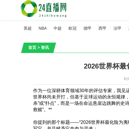
英超
NBA
中超
欧冠
德甲
西甲
法甲
首页
>
资讯
2026世界杯
时间
作为一位深耕体育领域30年的评估专家，我见证
世界杯尚未开打，但基于足球运动的永恒规律，我
杀”或“扑点”，而是一场在命运悬崖边跳舞的史
救赎”。**
你提到的那个标题——“2026世界杯最化险为
写它，并且赋予它血肉与灵魂：