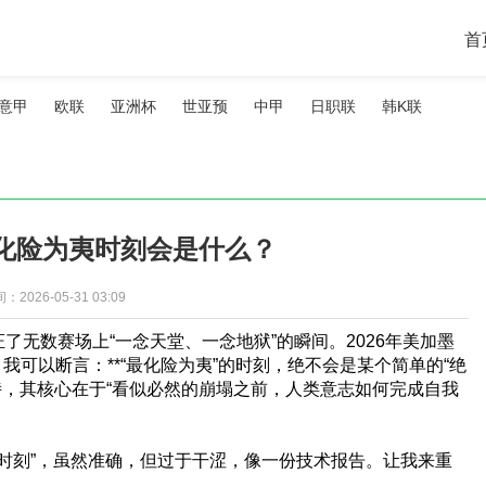
首
意甲
欧联
亚洲杯
世亚预
中甲
日职联
韩K联
最化险为夷时刻会是什么？
：2026-05-31 03:09
了无数赛场上“一念天堂、一念地狱”的瞬间。2026年美加墨
可以断言：**“最化险为夷”的时刻，绝不会是某个简单的“绝
诗，其核心在于“看似必然的崩塌之前，人类意志如何完成自我
夷时刻”，虽然准确，但过于干涩，像一份技术报告。让我来重