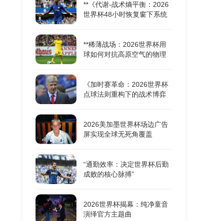
**《代谢-战术熵平衡：2026
世界杯48小时恢复窗下系统
机能重构的耦合动力学》**
**稀薄战场：2026世界杯用
球如何对抗高原空气的物理
极限**
《加时赛革命：2026世界杯
点球法则重构下的战术博弈
与胜负密码》
2026美加墨世界杯场边广告
屏实现全球无死角覆盖
“通勤效率：决定世界杯后勤
成败的核心脉搏”
2026世界杯揭幕：纯净童音
演绎官方主题曲