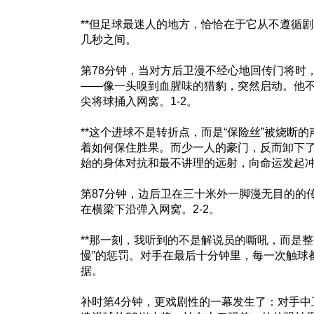
**但足球最迷人的地方，恰恰在于它从不遵循剧本。
几秒之间。
第78分钟，当对方后卫漫不经心地回传门将时
——像一头嗅到血腥味的猎豹，突然启动。他不
尖将球捅入网窝。1-2。
**这个进球不是转折点，而是“保险丝”被烧断
着如何保住胜果。而少一人的豪门，反而卸下了所
始的身体对抗和最不讲理的远射，向命运发起
第87分钟，边后卫在三十米外一脚漫无目的的
在横梁下沿弹入网窝。2-2。
**那一刻，我听到的不是解说员的嘶吼，而是整个
慢”的惩罚。对手在最后十分钟里，每一次触球
据。
补时第4分钟，更戏剧性的一幕发生了：对手中