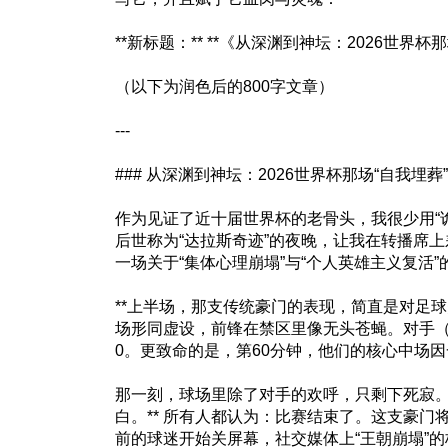
**新标题：** **《从深渊到神坛：2026世界杯
（以下为润色后的800字文章）
---
### 从深渊到神坛：2026世界杯那场“自我埋
作为见证了近十届世界杯的老骨头，我很少用“诡
后世称为“达拉斯奇迹”的夜晚，让我在转播席上
一场关于“集体心理崩塌”与“个人英雄主义复活”
**上半场，那支传统豪门的表现，简直是对足球
场形同虚设，前锋在禁区里像无头苍蝇。对手（
0。更致命的是，第60分钟，他们的核心中场
那一刻，球场里除了对手的欢呼，只剩下死寂。
白。** 所有人都认为：比赛结束了。这支豪门
前的球迷开始关屏幕，社交媒体上“王朝崩塌”