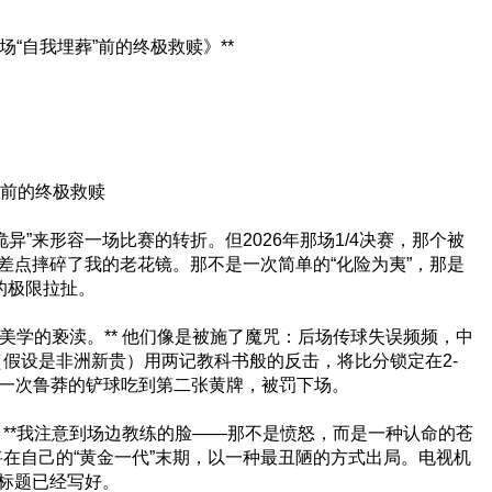
那场“自我埋葬”前的终极救赎》**
葬”前的终极救赎
异”来形容一场比赛的转折。但2026年那场1/4决赛，那个被
差点摔碎了我的老花镜。那不是一次简单的“化险为夷”，那是
的极限拉扯。
美学的亵渎。** 他们像是被施了魔咒：后场传球失误频频，中
假设是非洲新贵）用两记教科书般的反击，将比分锁定在2-
因一次鲁莽的铲球吃到第二张黄牌，被罚下场。
**我注意到场边教练的脸——那不是愤怒，而是一种认命的苍
将在自己的“黄金一代”末期，以一种最丑陋的方式出局。电视机
的标题已经写好。