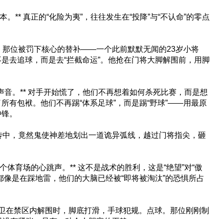
** 真正的“化险为夷”，往往发生在“投降”与“不认命”的零点
，那位被罚下核心的替补——一个此前默默无闻的23岁小将
是去追球，而是去“拦截命运”。他抢在门将大脚解围前，用脚
的声音。** 对手开始慌了，他们不再想着如何杀死比赛，而是想
有包袱。他们不再踢“体系足球”，而是踢“野球”——用最原
冲锋。
传中，竟然鬼使神差地划出一道诡异弧线，越过门将指尖，砸
体育场的心跳声。** 这不是战术的胜利，这是“绝望”对“傲
都像是在踩地雷，他们的大脑已经被“即将被淘汰”的恐惧所占
卫在禁区内解围时，脚底打滑，手球犯规。点球。那位刚刚制