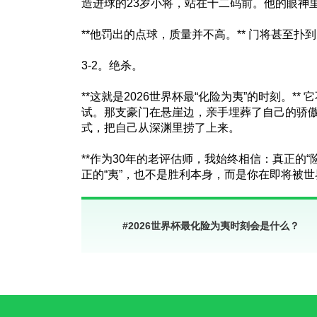
造进球的23岁小将，站在十二码前。他的眼神
**他罚出的点球，质量并不高。** 门将甚至
3-2。绝杀。
**这就是2026世界杯最“化险为夷”的时刻。*
试。那支豪门在悬崖边，亲手埋葬了自己的骄
式，把自己从深渊里捞了上来。
**作为30年的老评估师，我始终相信：真正的
正的“夷”，也不是胜利本身，而是你在即将被
#
2026世界杯最化险为夷时刻会是什么？