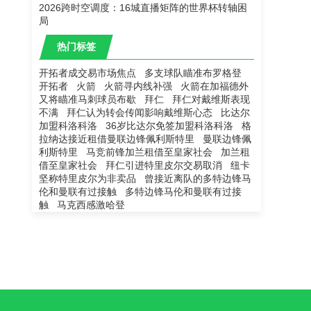
2026跨时空调度：16城直播矩阵的世界杯转轴困
局
热门标签
开拓者成交易市场焦点
多支球队瞄准布罗格登
开拓者
火箭
火箭寻内线补强
火箭在加福德外
又将瞄准马刺球员布歇
拜仁
拜仁对戴维斯表现
不满
拜仁认为转会传闻影响戴维斯心态
比达尔
加盟科洛科洛
36岁比达尔免签加盟科洛科洛
格
拉纳达接近租借曼联边锋佩利斯特里
曼联边锋佩
利斯特里
马竞前锋加兰租借至皇家社会
加兰租
借至皇家社会
拜仁引进特里皮尔交易取消
纽卡
坚称特里皮尔为非卖品
曾接近离队的多特边锋马
伦和曼联有过接触
多特边锋马伦和曼联有过接
触
马克西感激哈登