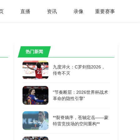
页
直播
资讯
录像
重要赛事
热门新闻
九度淬火：C罗剑指2026，
传奇不灭
“节奏断层：2026世界杯战术
革命的隐性引擎”
**裂脊熵序，苍轴定岳——蒙
特雷竞技场的空间重构**