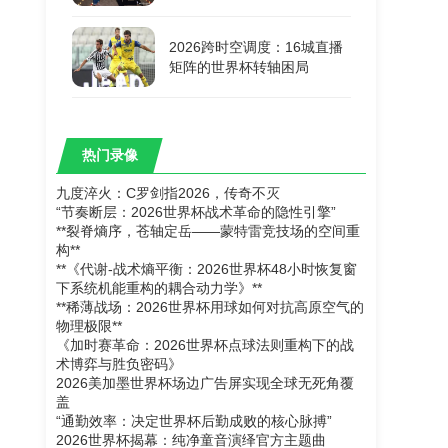
2026跨时空调度：16城直播
矩阵的世界杯转轴困局
热门录像
九度淬火：C罗剑指2026，传奇不灭
“节奏断层：2026世界杯战术革命的隐性引擎”
**裂脊熵序，苍轴定岳——蒙特雷竞技场的空间重
构**
**《代谢-战术熵平衡：2026世界杯48小时恢复窗
下系统机能重构的耦合动力学》**
**稀薄战场：2026世界杯用球如何对抗高原空气的
物理极限**
《加时赛革命：2026世界杯点球法则重构下的战
术博弈与胜负密码》
2026美加墨世界杯场边广告屏实现全球无死角覆
盖
“通勤效率：决定世界杯后勤成败的核心脉搏”
2026世界杯揭幕：纯净童音演绎官方主题曲