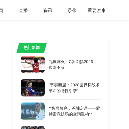
页
直播
资讯
录像
重要赛事
热门新闻
九度淬火：C罗剑指2026，
传奇不灭
“节奏断层：2026世界杯战术
革命的隐性引擎”
**裂脊熵序，苍轴定岳——蒙
特雷竞技场的空间重构**