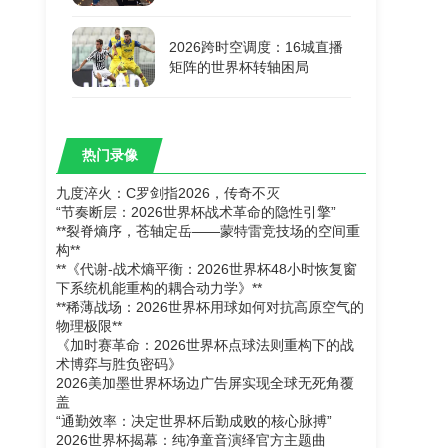
2026跨时空调度：16城直播
矩阵的世界杯转轴困局
热门录像
九度淬火：C罗剑指2026，传奇不灭
“节奏断层：2026世界杯战术革命的隐性引擎”
**裂脊熵序，苍轴定岳——蒙特雷竞技场的空间重
构**
**《代谢-战术熵平衡：2026世界杯48小时恢复窗
下系统机能重构的耦合动力学》**
**稀薄战场：2026世界杯用球如何对抗高原空气的
物理极限**
《加时赛革命：2026世界杯点球法则重构下的战
术博弈与胜负密码》
2026美加墨世界杯场边广告屏实现全球无死角覆
盖
“通勤效率：决定世界杯后勤成败的核心脉搏”
2026世界杯揭幕：纯净童音演绎官方主题曲