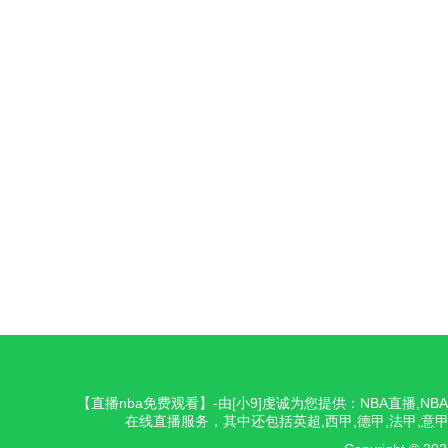
【直播nba免费观看】-由[小9]虔诚为您提供：NBA直播,
在线直播服务，其中还包括英超,西甲,德甲,法甲,