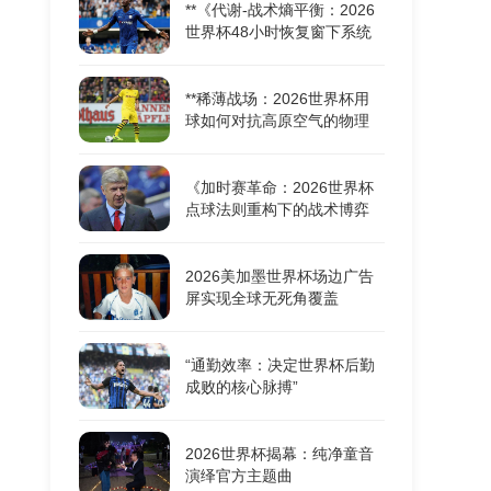
**《代谢-战术熵平衡：2026
世界杯48小时恢复窗下系统
机能重构的耦合动力学》**
**稀薄战场：2026世界杯用
球如何对抗高原空气的物理
极限**
《加时赛革命：2026世界杯
点球法则重构下的战术博弈
与胜负密码》
2026美加墨世界杯场边广告
屏实现全球无死角覆盖
“通勤效率：决定世界杯后勤
成败的核心脉搏”
2026世界杯揭幕：纯净童音
演绎官方主题曲