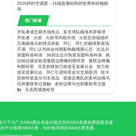
2026跨时空调度：16城直播矩阵的世界杯转轴困
局
热门标签
开拓者成交易市场焦点
多支球队瞄准布罗格登
开拓者
火箭
火箭寻内线补强
火箭在加福德外
又将瞄准马刺球员布歇
拜仁
拜仁对戴维斯表现
不满
拜仁认为转会传闻影响戴维斯心态
比达尔
加盟科洛科洛
36岁比达尔免签加盟科洛科洛
格
拉纳达接近租借曼联边锋佩利斯特里
曼联边锋佩
利斯特里
马竞前锋加兰租借至皇家社会
加兰租
借至皇家社会
拜仁引进特里皮尔交易取消
纽卡
坚称特里皮尔为非卖品
曾接近离队的多特边锋马
伦和曼联有过接触
多特边锋马伦和曼联有过接
触
马克西感激哈登
我们致力于为广大NBA爱好者提供最优质的NBA直播免费观看直播
的平台观看NBA比赛，轻松畅享精彩NBA比赛直播。