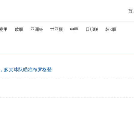
首
意甲
欧联
亚洲杯
世亚预
中甲
日职联
韩K联
，多支球队瞄准布罗格登