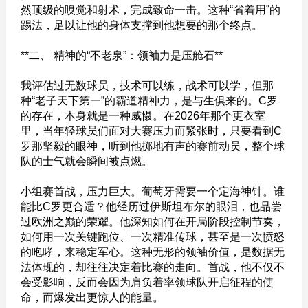
然顶级的嗅觉和射术，完成致命一击。这种“省着用”的
踢法，足以让他的身体支撑到他想要的那个终点。
**二、 精神的“不老泉”：领袖力是压舱石**
我评估过无数球员，技术可以练，战术可以学，但那
种“老子天下第一”的霸道精神力，是与生俱来的。C罗
的存在，本身就是一种威慑。在2026年那个更衣室
里，当年轻球员们面对大赛压力而紧张时，只要看到C
罗那坚毅的眼神，听到他掷地有声的赛前动员，整个球
队的士气就会瞬间被点燃。
小组赛首战，压力巨大。葡萄牙需要一个定海神针。谁
能比C罗更合适？他经历过伊斯坦布尔的眼泪，也品尝
过欧洲之巅的荣耀。他深知如何在开局阶段控制节奏，
如何用一次关键跑位、一次精准传球，甚至是一次愤怒
的咆哮，来稳定军心。这种无形的领袖价值，是数据无
法体现的，却往往决定着比赛的走向。首战，他不仅不
会受影响，反而会因为肩负着率领球队开启征程的使
命，而爆发出更惊人的能量。