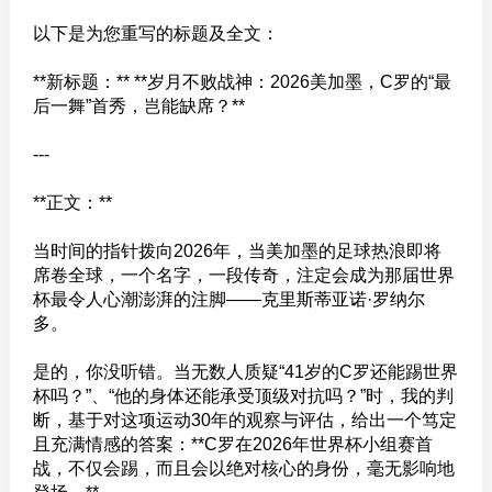
以下是为您重写的标题及全文：
**新标题：** **岁月不败战神：2026美加墨，C罗的“最
后一舞”首秀，岂能缺席？**
---
**正文：**
当时间的指针拨向2026年，当美加墨的足球热浪即将
席卷全球，一个名字，一段传奇，注定会成为那届世界
杯最令人心潮澎湃的注脚——克里斯蒂亚诺·罗纳尔
多。
是的，你没听错。当无数人质疑“41岁的C罗还能踢世界
杯吗？”、“他的身体还能承受顶级对抗吗？”时，我的判
断，基于对这项运动30年的观察与评估，给出一个笃定
且充满情感的答案：**C罗在2026年世界杯小组赛首
战，不仅会踢，而且会以绝对核心的身份，毫无影响地