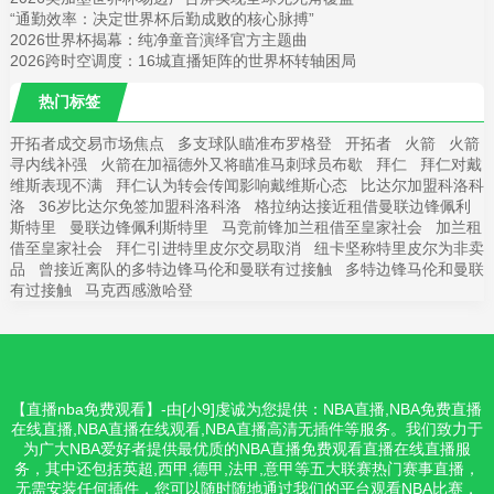
“通勤效率：决定世界杯后勤成败的核心脉搏”
2026世界杯揭幕：纯净童音演绎官方主题曲
2026跨时空调度：16城直播矩阵的世界杯转轴困局
热门标签
开拓者成交易市场焦点
多支球队瞄准布罗格登
开拓者
火箭
火箭
寻内线补强
火箭在加福德外又将瞄准马刺球员布歇
拜仁
拜仁对戴
维斯表现不满
拜仁认为转会传闻影响戴维斯心态
比达尔加盟科洛科
洛
36岁比达尔免签加盟科洛科洛
格拉纳达接近租借曼联边锋佩利
斯特里
曼联边锋佩利斯特里
马竞前锋加兰租借至皇家社会
加兰租
借至皇家社会
拜仁引进特里皮尔交易取消
纽卡坚称特里皮尔为非卖
品
曾接近离队的多特边锋马伦和曼联有过接触
多特边锋马伦和曼联
有过接触
马克西感激哈登
【直播nba免费观看】-由[小9]虔诚为您提供：NBA直播,NBA免费直播
在线直播,NBA直播在线观看,NBA直播高清无插件等服务。我们致力于
为广大NBA爱好者提供最优质的NBA直播免费观看直播在线直播服
务，其中还包括英超,西甲,德甲,法甲,意甲等五大联赛热门赛事直播，
无需安装任何插件，您可以随时随地通过我们的平台观看NBA比赛，