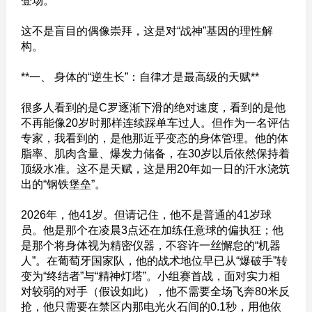
登场。**
这不是盲目的偶像崇拜，这是对“战神”基因的理性解
构。
**一、 身体的“逆生长”：自律才是最高级的天赋**
很多人看到的是C罗逐渐下滑的绝对速度，看到的是他
不再能像20岁时那样连续踩单车过人。但作为一名评估
专家，我看到的，是他那近乎变态的身体管理。他的体
脂率、肌肉含量、爆发力储备，在30岁以后依然保持着
顶级水准。这不是天赋，这是用20年如一日的汗水浇筑
出的“钢铁堡垒”。
2026年，他41岁。但请记住，他不是普通的41岁球
员。他是那个在凌晨3点还在加练任意球的偏执狂；他
是那个将身体视为精密仪器，不容许一丝懈怠的“机器
人”。在葡萄牙国家队，他的战术地位早已从“爆破手”转
变为“终结者”与“精神灯塔”。小组赛首战，面对实力相
对较弱的对手（假设如此），他不需要全场飞奔80米反
抢，他只需要在禁区内那电光火石间的0.1秒，用他依