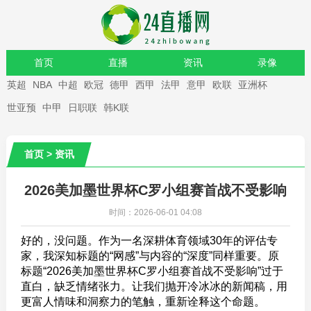
首页
直播
资讯
录像
英超
NBA
中超
欧冠
德甲
西甲
法甲
意甲
欧联
亚洲杯
重要赛事
世亚预
中甲
日职联
韩K联
首页
>
资讯
2026美加墨世界杯C罗小组赛首战不受影响
时间：2026-06-01 04:08
好的，没问题。作为一名深耕体育领域30年的评估专
家，我深知标题的“网感”与内容的“深度”同样重要。原
标题“2026美加墨世界杯C罗小组赛首战不受影响”过于
直白，缺乏情绪张力。让我们抛开冷冰冰的新闻稿，用
更富人情味和洞察力的笔触，重新诠释这个命题。