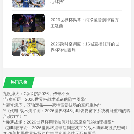
心脉搏”
2026世界杯揭幕：纯净童音演绎官方
主题曲
2026跨时空调度：16城直播矩阵的世
界杯转轴困局
热门录像
九度淬火：C罗剑指2026，传奇不灭
“节奏断层：2026世界杯战术革命的隐性引擎”
**裂脊熵序，苍轴定岳——蒙特雷竞技场的空间重构**
**《代谢-战术熵平衡：2026世界杯48小时恢复窗下系统机能重构的耦
合动力学》**
**稀薄战场：2026世界杯用球如何对抗高原空气的物理极限**
《加时赛革命：2026世界杯点球法则重构下的战术博弈与胜负密码》
2026美加墨世界杯场边广告屏实现全球无死角覆盖