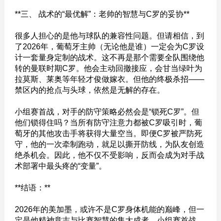
**三、 战术的“最优解”：老帅的智慧与C罗的妥协**
很多人担心的是他与球队的兼容性问题。但请相信，到
了2026年，葡萄牙主帅（无论他是谁）一定会为C罗设
计一套量身定制的战术。这不再是那个需要全队围绕他
转的曼联时期C罗。他会主动回撤接应，会甘当绿叶为
拉莫斯、莱奥等年轻才俊做嫁衣。但他的终极杀招——
禁区内的抢点与头球，依然是无解的存在。
小组赛首战，对手的防守策略必然会是“锁死C罗”。但
他们锁得住吗？当所有防守注意力都被C罗吸引时，葡
萄牙的其他攻击手将获得大量空当。即便C罗被严防死
守，他的一次牵制跑动，就足以撕开防线，为队友创造
绝杀机会。因此，他不仅不受影响，反而会成为对手战
术部署中最头疼的“变量”。
**结语：**
2026年的美加墨，或许不是C罗身体机能的巅峰，但一
定是他精神意志与比赛智慧的集大成者。小组赛首战，