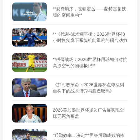
**裂脊熵序，苍轴定岳——蒙特雷竞技
场的空间重构**
**《代谢-战术熵平衡：2026世界杯48
小时恢复窗下系统机能重构的耦合动力
学》**
**稀薄战场：2026世界杯用球如何对抗
高原空气的物理极限**
《加时赛革命：2026世界杯点球法则
重构下的战术博弈与胜负密码》
2026美加墨世界杯场边广告屏实现全
球无死角覆盖
“通勤效率：决定世界杯后勤成败的核