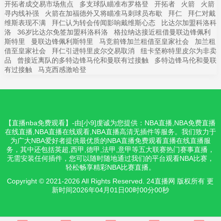
开拓者成交易市场焦点
多支球队瞄准布罗格登
开拓者
火箭
火箭
寻内线补强
火箭在加福德外又将瞄准马刺球员布歇
拜仁
拜仁对戴
维斯表现不满
拜仁认为转会传闻影响戴维斯心态
比达尔加盟科洛科
洛
36岁比达尔免签加盟科洛科洛
格拉纳达接近租借曼联边锋佩利
斯特里
曼联边锋佩利斯特里
马竞前锋加兰租借至皇家社会
加兰租
借至皇家社会
拜仁引进特里皮尔交易取消
纽卡坚称特里皮尔为非卖
品
曾接近离队的多特边锋马伦和曼联有过接触
多特边锋马伦和曼联
有过接触
马克西感激哈登
【直播nba免费观看】-由[小9]虔诚为您提供：NBA直播,NBA免费直播
在线直播,NBA直播在线观看,NBA直播高清无插件等服务。我们致力于
为广大NBA爱好者提供最优质的NBA直播免费观看直播在线直播服
务，其中还包括英超,西甲,德甲,法甲,意甲等五大联赛热门赛事直播，
无需安装任何插件，您可以随时随地通过我们的平台观看NBA比赛，
轻松畅享精彩NBA比赛直播。
Copyright © 2021-2026 All Rights Reserved. 24直播网 版权所有 更
新时间2026年04月01日00时00分00秒