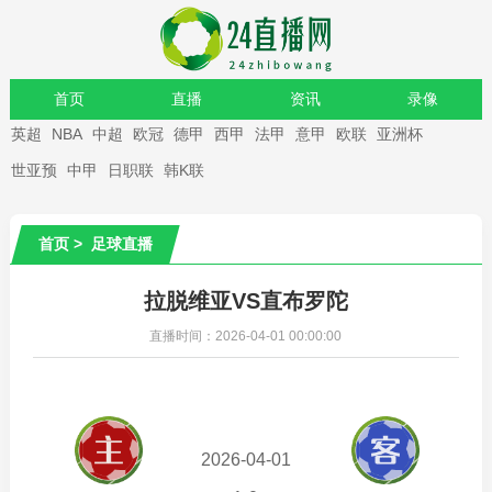
首页
直播
资讯
录像
英超
NBA
中超
欧冠
德甲
西甲
法甲
意甲
欧联
亚洲杯
重要赛事
世亚预
中甲
日职联
韩K联
首页
>
足球直播
拉脱维亚VS直布罗陀
直播时间：2026-04-01 00:00:00
2026-04-01