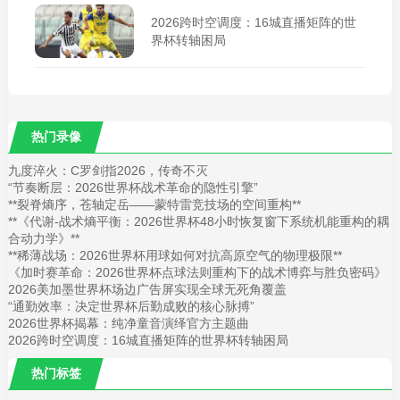
2026跨时空调度：16城直播矩阵的世
界杯转轴困局
热门录像
九度淬火：C罗剑指2026，传奇不灭
“节奏断层：2026世界杯战术革命的隐性引擎”
**裂脊熵序，苍轴定岳——蒙特雷竞技场的空间重构**
**《代谢-战术熵平衡：2026世界杯48小时恢复窗下系统机能重构的耦
合动力学》**
**稀薄战场：2026世界杯用球如何对抗高原空气的物理极限**
《加时赛革命：2026世界杯点球法则重构下的战术博弈与胜负密码》
2026美加墨世界杯场边广告屏实现全球无死角覆盖
“通勤效率：决定世界杯后勤成败的核心脉搏”
2026世界杯揭幕：纯净童音演绎官方主题曲
2026跨时空调度：16城直播矩阵的世界杯转轴困局
热门标签