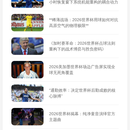
小时恢复窗下系统机能重构的耦合动力
学》**
**稀薄战场：2026世界杯用球如何对抗
高原空气的物理极限**
《加时赛革命：2026世界杯点球法则
重构下的战术博弈与胜负密码》
2026美加墨世界杯场边广告屏实现全
球无死角覆盖
“通勤效率：决定世界杯后勤成败的核
心脉搏”
2026世界杯揭幕：纯净童音演绎官方
主题曲