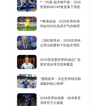
**《代谢-战术熵平衡：2026
世界杯48小时恢复窗下系统
机能重构的耦合动力学》**
**稀薄战场：2026世界杯用
球如何对抗高原空气的物理
极限**
《加时赛革命：2026世界杯
点球法则重构下的战术博弈
与胜负密码》
2026美加墨世界杯场边广告
屏实现全球无死角覆盖
“通勤效率：决定世界杯后勤
成败的核心脉搏”
2026世界杯揭幕：纯净童音
演绎官方主题曲