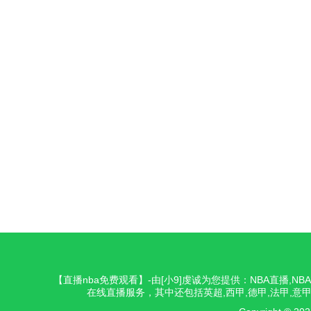
【直播nba免费观看】-由[小9]虔诚为您提供：NBA直播,
在线直播服务，其中还包括英超,西甲,德甲,法甲,