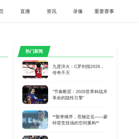
页
直播
资讯
录像
重要赛事
热门新闻
九度淬火：C罗剑指2026，
传奇不灭
“节奏断层：2026世界杯战术
革命的隐性引擎”
**裂脊熵序，苍轴定岳——蒙
特雷竞技场的空间重构**