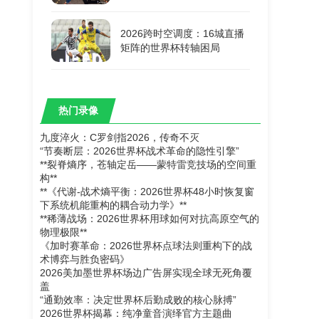
2026跨时空调度：16城直播
矩阵的世界杯转轴困局
热门录像
九度淬火：C罗剑指2026，传奇不灭
“节奏断层：2026世界杯战术革命的隐性引擎”
**裂脊熵序，苍轴定岳——蒙特雷竞技场的空间重
构**
**《代谢-战术熵平衡：2026世界杯48小时恢复窗
下系统机能重构的耦合动力学》**
**稀薄战场：2026世界杯用球如何对抗高原空气的
物理极限**
《加时赛革命：2026世界杯点球法则重构下的战
术博弈与胜负密码》
2026美加墨世界杯场边广告屏实现全球无死角覆
盖
“通勤效率：决定世界杯后勤成败的核心脉搏”
2026世界杯揭幕：纯净童音演绎官方主题曲