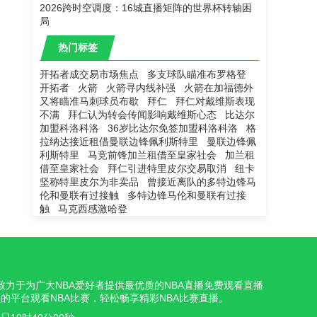
2026跨时空调度：16城直播矩阵的世界杯转轴困
局
热门标签
开拓者成交易市场焦点
多支球队瞄准布罗格登
开拓者
火箭
火箭寻内线补强
火箭在加福德外
又将瞄准马刺球员布歇
拜仁
拜仁对戴维斯表现
不满
拜仁认为转会传闻影响戴维斯心态
比达尔
加盟科洛科洛
36岁比达尔免签加盟科洛科洛
格
拉纳达接近租借曼联边锋佩利斯特里
曼联边锋佩
利斯特里
马竞前锋加兰租借至皇家社会
加兰租
借至皇家社会
拜仁引进特里皮尔交易取消
纽卡
坚称特里皮尔为非卖品
曾接近离队的多特边锋马
伦和曼联有过接触
多特边锋马伦和曼联有过接
触
马克西感激哈登
我们致力于为广大NBA爱好者提供最优质的NBA直播免费观看直播
的平台观看NBA比赛，轻松畅享精彩NBA比赛直播。