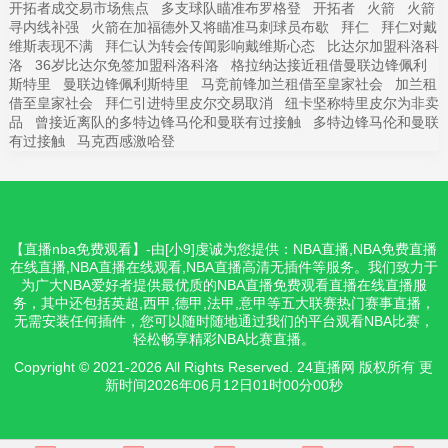
开拓者成交易市场焦点
多支球队瞄准布罗格登
开拓者
火箭
火箭
寻内线补强
火箭在加福德外又将瞄准马刺球员布歇
拜仁
拜仁对戴
维斯表现不满
拜仁认为转会传闻影响戴维斯心态
比达尔加盟科洛科
洛
36岁比达尔免签加盟科洛科洛
格拉纳达接近租借曼联边锋佩利
斯特里
曼联边锋佩利斯特里
马竞前锋加兰租借至皇家社会
加兰租
借至皇家社会
拜仁引进特里皮尔交易取消
纽卡坚称特里皮尔为非卖
品
曾接近离队的多特边锋马伦和曼联有过接触
多特边锋马伦和曼联
有过接触
马克西感激哈登
【直播nba免费观看】-由[小9]虔诚为您提供：NBA直播,NBA免费直播
在线直播,NBA直播在线观看,NBA直播高清无插件等服务。我们致力于
为广大NBA爱好者提供最优质的NBA直播免费观看直播在线直播服
务，其中还包括英超,西甲,德甲,法甲,意甲等五大联赛热门赛事直播，
无需安装任何插件，您可以随时随地通过我们的平台观看NBA比赛，
轻松畅享精彩NBA比赛直播。
Copyright © 2021-2026 All Rights Reserved. 24直播网 版权所有 更
新时间2026年06月12日01时00分00秒