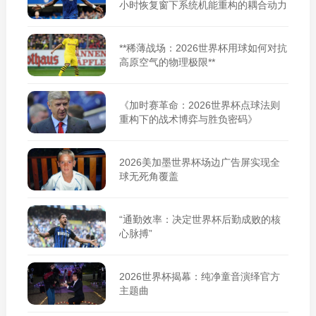
小时恢复窗下系统机能重构的耦合动力
学》**
**稀薄战场：2026世界杯用球如何对抗
高原空气的物理极限**
《加时赛革命：2026世界杯点球法则
重构下的战术博弈与胜负密码》
2026美加墨世界杯场边广告屏实现全
球无死角覆盖
“通勤效率：决定世界杯后勤成败的核
心脉搏”
2026世界杯揭幕：纯净童音演绎官方
主题曲