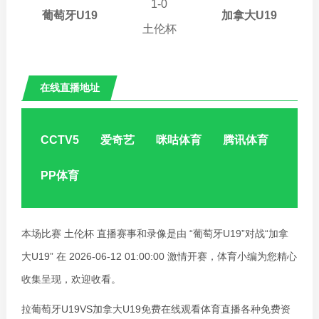
01:00:00
1
-
0
葡萄牙U19
加拿大U19
土伦杯
在线直播地址
葡萄牙U19VS加拿大U19
CCTV5
爱奇艺
咪咕体育
腾讯体育
PP体育
本场比赛 土伦杯 直播赛事和录像是由 “葡萄牙U19”对战“加拿
大U19” 在 2026-06-12 01:00:00 激情开赛，体育小编为您精心
收集呈现，欢迎收看。
拉葡萄牙U19VS加拿大U19免费在线观看体育直播各种免费资