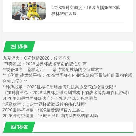
2026跨时空调度：16城直播矩阵的世
界杯转轴困局
热门录像
九度淬火：C罗剑指2026，传奇不灭
“节奏断层：2026世界杯战术革命的隐性引擎”
**裂脊熵序，苍轴定岳——蒙特雷竞技场的空间重构**
**《代谢-战术熵平衡：2026世界杯48小时恢复窗下系统机能重构的耦
合动力学》**
**稀薄战场：2026世界杯用球如何对抗高原空气的物理极限**
《加时赛革命：2026世界杯点球法则重构下的战术博弈与胜负密码》
2026美加墨世界杯场边广告屏实现全球无死角覆盖
“通勤效率：决定世界杯后勤成败的核心脉搏”
2026世界杯揭幕：纯净童音演绎官方主题曲
2026跨时空调度：16城直播矩阵的世界杯转轴困局
热门标签