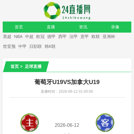
首页
直播
资讯
录像
英超
NBA
中超
欧冠
德甲
西甲
法甲
意甲
欧联
亚洲杯
重要赛事
世亚预
中甲
日职联
韩K联
首页
>
足球直播
葡萄牙U19VS加拿大U19
直播时间：2026-06-12 01:00:00
2026-06-12