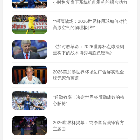
小时恢复窗下系统机能重构的耦合动力
学》**
**稀薄战场：2026世界杯用球如何对抗
高原空气的物理极限**
《加时赛革命：2026世界杯点球法则
重构下的战术博弈与胜负密码》
2026美加墨世界杯场边广告屏实现全
球无死角覆盖
“通勤效率：决定世界杯后勤成败的核
心脉搏”
2026世界杯揭幕：纯净童音演绎官方
主题曲