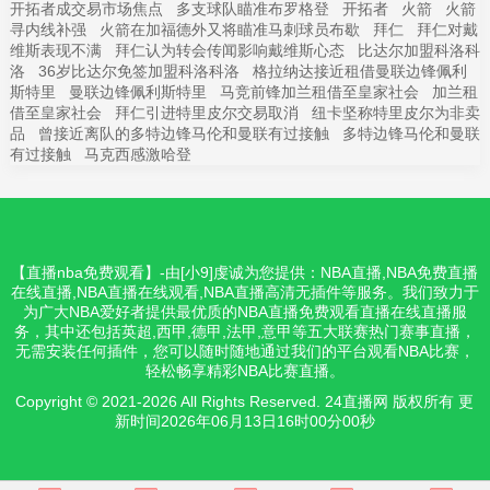
开拓者成交易市场焦点
多支球队瞄准布罗格登
开拓者
火箭
火箭
寻内线补强
火箭在加福德外又将瞄准马刺球员布歇
拜仁
拜仁对戴
维斯表现不满
拜仁认为转会传闻影响戴维斯心态
比达尔加盟科洛科
洛
36岁比达尔免签加盟科洛科洛
格拉纳达接近租借曼联边锋佩利
斯特里
曼联边锋佩利斯特里
马竞前锋加兰租借至皇家社会
加兰租
借至皇家社会
拜仁引进特里皮尔交易取消
纽卡坚称特里皮尔为非卖
品
曾接近离队的多特边锋马伦和曼联有过接触
多特边锋马伦和曼联
有过接触
马克西感激哈登
【直播nba免费观看】-由[小9]虔诚为您提供：NBA直播,NBA免费直播
在线直播,NBA直播在线观看,NBA直播高清无插件等服务。我们致力于
为广大NBA爱好者提供最优质的NBA直播免费观看直播在线直播服
务，其中还包括英超,西甲,德甲,法甲,意甲等五大联赛热门赛事直播，
无需安装任何插件，您可以随时随地通过我们的平台观看NBA比赛，
轻松畅享精彩NBA比赛直播。
Copyright © 2021-2026 All Rights Reserved. 24直播网 版权所有 更
新时间2026年06月13日16时00分00秒