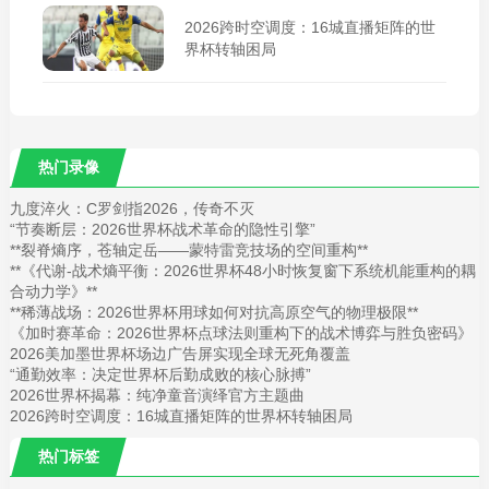
2026跨时空调度：16城直播矩阵的世
界杯转轴困局
热门录像
九度淬火：C罗剑指2026，传奇不灭
“节奏断层：2026世界杯战术革命的隐性引擎”
**裂脊熵序，苍轴定岳——蒙特雷竞技场的空间重构**
**《代谢-战术熵平衡：2026世界杯48小时恢复窗下系统机能重构的耦
合动力学》**
**稀薄战场：2026世界杯用球如何对抗高原空气的物理极限**
《加时赛革命：2026世界杯点球法则重构下的战术博弈与胜负密码》
2026美加墨世界杯场边广告屏实现全球无死角覆盖
“通勤效率：决定世界杯后勤成败的核心脉搏”
2026世界杯揭幕：纯净童音演绎官方主题曲
2026跨时空调度：16城直播矩阵的世界杯转轴困局
热门标签