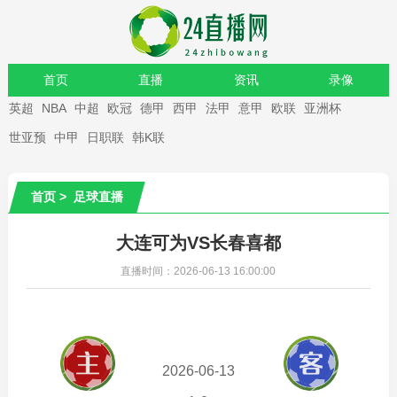
首页
直播
资讯
录像
英超
NBA
中超
欧冠
德甲
西甲
法甲
意甲
欧联
亚洲杯
重要赛事
世亚预
中甲
日职联
韩K联
首页
>
足球直播
大连可为VS长春喜都
直播时间：2026-06-13 16:00:00
2026-06-13